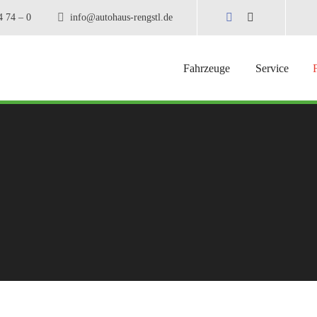
4 74 – 0
info@autohaus-rengstl.de
Fahrzeuge
Service